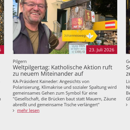
6
23. Juli
2026
Pilgern
Ge
Weltpilgertag: Katholische Aktion ruft
S
zu neuem Miteinander auf
z
-
KA-Präsident Kaineder: Angesichts von
Li
Polarisierung, Klimakrise und sozialer Spaltung wird
N
gemeinsames Gehen zum Symbol für eine
B
n
"Gesellschaft, die Brücken baut statt Mauern, Zäune
G
abreißt und gemeinsame Tische verlängert"
mehr lesen