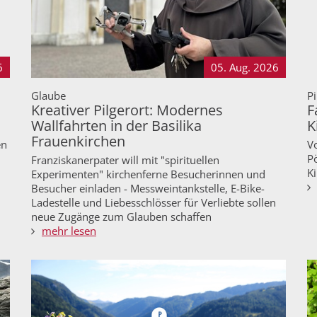
6
05. Aug.
2026
Glaube
Pi
Kreativer Pilgerort: Modernes
F
Wallfahrten in der Basilika
K
Frauenkirchen
en
V
P
Franziskanerpater will mit "spirituellen
K
Experimenten" kirchenferne Besucherinnen und
Besucher einladen - Messweintankstelle, E-Bike-
Ladestelle und Liebesschlösser für Verliebte sollen
neue Zugänge zum Glauben schaffen
mehr lesen