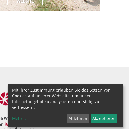
WEBSITE
Mit Ihrer Zustimmung erlauben Sie das Setzen von
Cookies auf unserer Webseite, um unser
Internetangebot zu analysieren und stetig zu
verbessern.
e Website "pilgerkalender.at" ist ein Projekt
Mehr
...
Ablehnen
Akzeptieren
on
Katholisch.at
, dem Webportal der Katholischen