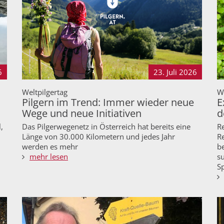
6
23. Juli
2026
Weltpilgertag
We
Pilgern im Trend: Immer wieder neue
E
Wege und neue Initiativen
d
,
Das Pilgerwegenetz in Österreich hat bereits eine
Re
Länge von 30.000 Kilometern und jedes Jahr
Re
werden es mehr
b
mehr lesen
s
S